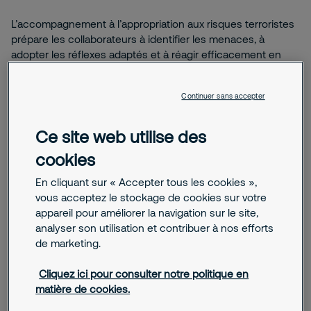
L’accompagnement à l’appropriation aux risques terroristes
prépare les collaborateurs à identifier les menaces, à
adopter les réflexes adaptés et à réagir efficacement en
situation de crise. Il s’appuie sur la sensibilisation, l’analyse
des risques et la mise en pratique pour renforcer la sécurité
Continuer sans accepter
collective sur site.
Ce site web utilise des
En savoir plus
cookies
En cliquant sur « Accepter tous les cookies »,
vous acceptez le stockage de cookies sur votre
appareil pour améliorer la navigation sur le site,
analyser son utilisation et contribuer à nos efforts
Agent de sécurité - Codes et conduite dans le luxe
de marketing.
L’agent de sécurité dans le luxe incarne les codes et le
Cliquez ici pour consulter notre politique en
savoir-être propres à ce secteur d’excellence. Il respecte
matière de cookies.
les dress codes, adopte des postures professionnelles