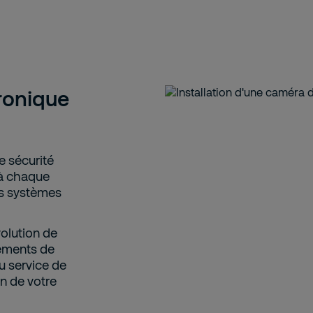
ronique
e sécurité
 à chaque
os systèmes
olution de
pements de
au service de
in de votre