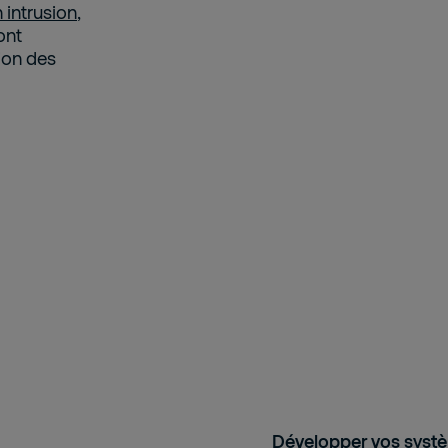
 intrusion
,
ont
ion des
Développer vos systè