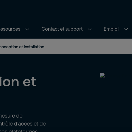
ressources
Contact et support
Emploi
nception et installation
ion et
-mesure de
ntrôle d’accès et de
nos plateformes