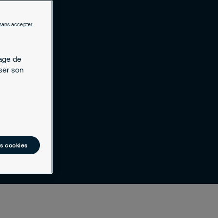
sans accepter
kage de
yser son
es cookies