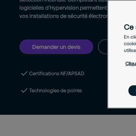
logicielles d’Hypervision permettent le pilotage
vos installations de sécurité électronique.
Ce 
En cl
cookie
Demander un devis
Contacte
utilis
Cliqu
Certifications NF/APSAD
Solut
Technologies de pointe