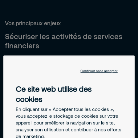
Vos principaux enjeux
Sécuriser les activités de services
financiers
Cyberattaques, fraude interne, pressions réglementaires,
instabilité économique : ces menaces entraînent pertes
Continuer sans accepter
financières, atteinte à la réputation, sanctions juridiques et
rupture de confiance. Les entreprises du secteur de la
Ce site web utilise des
finance doivent protéger les personnes, les infrastructures
cookies
et les données sensibles. Securitas accompagne ces
acteurs financier avec des solutions sur mesure, évolutives
En cliquant sur « Accepter tous les cookies »,
et alignées avec leurs enjeux stratégiques.
vous acceptez le stockage de cookies sur votre
appareil pour améliorer la navigation sur le site,
analyser son utilisation et contribuer à nos efforts
Transformation numérique et concurrence
de marketing.