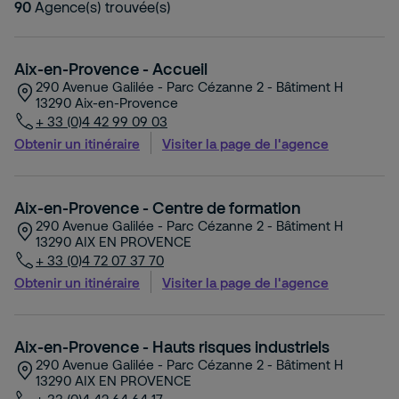
ou
90
Agence(s) trouvée(s)
département)
Aix-en-Provence - Accueil
290 Avenue Galilée - Parc Cézanne 2 - Bâtiment H
13290
Aix-en-Provence
+ 33 (0)4 42 99 09 03
Obtenir un itinéraire
Visiter la page de l'agence
Aix-en-Provence - Centre de formation
290 Avenue Galilée - Parc Cézanne 2 - Bâtiment H
13290
AIX EN PROVENCE
+ 33 (0)4 72 07 37 70
Obtenir un itinéraire
Visiter la page de l'agence
Aix-en-Provence - Hauts risques industriels
290 Avenue Galilée - Parc Cézanne 2 - Bâtiment H
13290
AIX EN PROVENCE