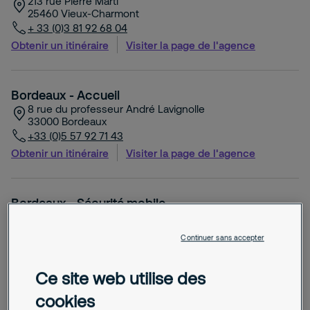
213 rue Pierre Marti
25460
Vieux-Charmont
+ 33 (0)3 81 92 68 04
Obtenir un itinéraire
Visiter la page de l'agence
Bordeaux - Accueil
8 rue du professeur André Lavignolle
33000
Bordeaux
+33 (0)5 57 92 71 43
Obtenir un itinéraire
Visiter la page de l'agence
Bordeaux - Sécurité mobile
Rue de la Blancherie
33370
Artigues-près-Bordeaux
Continuer sans accepter
+ 33 (0)5 57 80 76 76
Obtenir un itinéraire
Visiter la page de l'agence
Ce site web utilise des
cookies