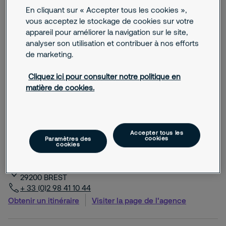
Bordeaux - Surveillance
En cliquant sur « Accepter tous les cookies »,
3 avenue Ariane
33697
MERIGNAC
vous acceptez le stockage de cookies sur votre
+ 33 (0)5 57 92 72 72
appareil pour améliorer la navigation sur le site,
Obtenir un itinéraire
Visiter la page de l'agence
analyser son utilisation et contribuer à nos efforts
de marketing.
Cliquez ici pour consulter notre politique en
Bourges - Surveillance
matière de cookies.
3 Rue Charles Durand
18000
BOURGES
+ 33 (0)2 48 67 03 88
Obtenir un itinéraire
Visiter la page de l'agence
Accepter tous les
cookies
Paramètres des
cookies
Brest - Hauts risques industriels
26, rue Amiral Romain Desfosses
29200
BREST
+ 33 (0)2 98 41 10 44
Obtenir un itinéraire
Visiter la page de l'agence