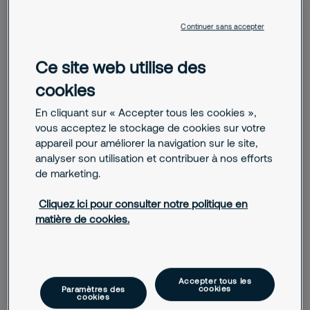
Continuer sans accepter
Ce site web utilise des
cookies
En cliquant sur « Accepter tous les cookies »,
vous acceptez le stockage de cookies sur votre
appareil pour améliorer la navigation sur le site,
analyser son utilisation et contribuer à nos efforts
de marketing.
Cliquez ici pour consulter notre politique en
matière de cookies.
Nous contacter
Accepter tous les
Securitas met son expertise en matière de sécurité à
cookies
Paramètres des
votre disposition à chaque étape. Nous réalisons
cookies