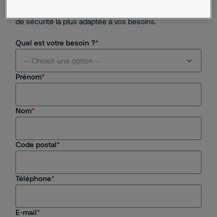
gratuitement une analyse de vos risques
professionnels, et nous élaborons pour vous la solution
de sécurité la plus adaptée à vos besoins.
Quel est votre besoin ?
-- Choisir une option --
Prénom
Je suis intéressé(e) par vos services
Nom
Je suis client(e) de Securitas
Je recherche un emploi, un stage
Code postal
Autre
Téléphone
E-mail