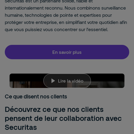
Securitas est un partenaire solide, fiable et
internationalement reconnu. Nous combinons surveillance
humaine, technologies de pointe et expertises pour
protéger votre entreprise, en simplifiant votre quotidien afin
que vous puissiez vous concentrer sur l'essentiel.
En savoir plus
M5MxjChtOAU
Lire la vidéo
Cette vidéo ne peut être lue que si les cookies
relatifs à YouTube sont activés. Pour activer ces
Ce que disent nos clients
cookies, cliquez sur "Autoriser tous les cookies"
dans le bandeau, ou cliquez sur "Paramètres
Découvrez ce que nos clients
des cookies" ci-dessous, et activez les Cookies
pour une publicité ciblée.
pensent de leur collaboration avec
Paramètres des cookies
Securitas