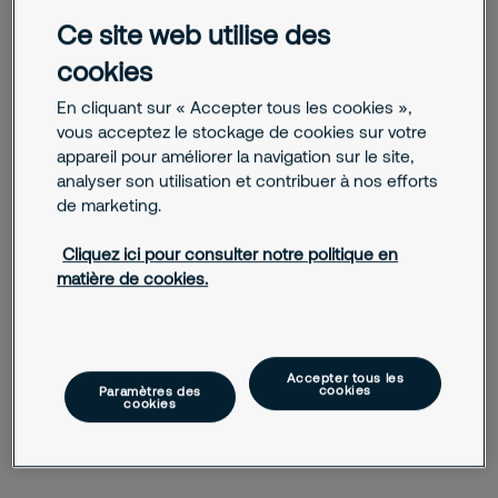
demande bien plus que la mise en place de dispositifs de
Ce site web utilise des
sécurité. Cela implique de comprendre votre
cookies
environnement, vos enjeux et les risques auxquels vous
êtes confrontés.
En cliquant sur « Accepter tous les cookies »,
vous acceptez le stockage de cookies sur votre
Forte de plus de 90 ans d'expérience, Securitas
appareil pour améliorer la navigation sur le site,
accompagne les organisations dans l'identification de leurs
analyser son utilisation et contribuer à nos efforts
priorités et la mise en œuvre de solutions adaptées à leurs
de marketing.
besoins réels.
Cliquez ici pour consulter notre politique en
Parce que chaque situation est différente, nous plaçons
matière de cookies.
l'écoute, l'analyse et la proximité au cœur de notre
démarche. Notre ambition est simple : contribuer à créer un
environnement plus sûr, afin que vous puissiez vous
concentrer sereinement sur votre activité.
Accepter tous les
cookies
Paramètres des
cookies