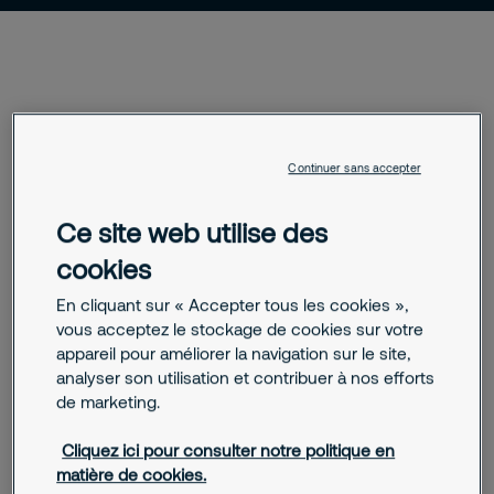
Vidéo surveillance temporaire
Continuer sans accepter
Dans un contexte économique fluctuant, la sécurité
Ce site web utilise des
temporaire est devenue une nécessité dans de
nombreux cas. Que ce soit pour un chantier de
cookies
construction ou un bâtiment inoccupé, les
En cliquant sur « Accepter tous les cookies »,
solutions de vidéosurveillance temporaire présente
vous acceptez le stockage de cookies sur votre
une solution flexible et efficace.
appareil pour améliorer la navigation sur le site,
Nos totems, tours et valises équipées de
analyser son utilisation et contribuer à nos efforts
de marketing.
vidéosurveillance détectent tout type de
présences non-habilitées dans la zone protégée, à
Cliquez ici pour consulter notre politique en
l’aide des caméras de vidéosurveillance adaptées.
matière de cookies.
Ces systèmes de sécurité électronique préviennent