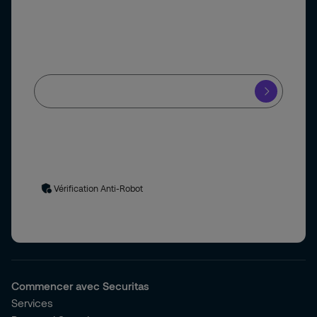
Newsletter
Je souhaite recevoir la newsletter de Securitas
En soumettant ce formulaire, vous acceptez le traitement de
vos données personnelles
. En cas de questions ou demandes
relatives à l’utilisation et/ou aux traitements de
données
personnelles
vous pouvez contacter le délégué à la protection
des données à l’adresse suivante :
delegue.protectiondesdonnees@securitas.fr
Vérification Anti-Robot
Commencer avec Securitas
Services