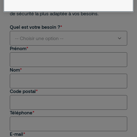
gratuitement une analyse de vos risques
professionnels, et nous élaborons pour vous la solution
de sécurité la plus adaptée à vos besoins.
Quel est votre besoin ?
-- Choisir une option --
Prénom
Je suis intéressé(e) par vos services
Nom
Je suis client(e) de Securitas
Je recherche un emploi, un stage
Code postal
Autre
Téléphone
E-mail