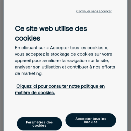
Continuer sans accepter
Ce site web utilise des
cookies
En cliquant sur « Accepter tous les cookies »,
vous acceptez le stockage de cookies sur votre
appareil pour améliorer la navigation sur le site,
analyser son utilisation et contribuer à nos efforts
de marketing.
Cliquez ici pour consulter notre politique en
matière de cookies.
Nous contacter
Accepter tous les
Securitas met son expertise en matière de sécurité à
cookies
Paramètres des
votre disposition à chaque étape. Nous réalisons
cookies