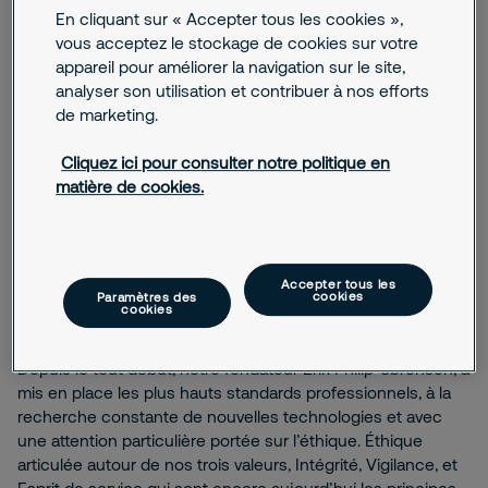
tenue ? Cette raison d’être influence notre stratégie et nos
En cliquant sur « Accepter tous les cookies »,
comportements. Elle nous réunit. Elle représente qui nous
vous acceptez le stockage de cookies sur votre
sommes et ce que nous voulons faire” explique Magnus
appareil pour améliorer la navigation sur le site,
Ahlqvist, Président-directeur général de Securitas AB.
analyser son utilisation et contribuer à nos efforts
de marketing.
La sécurité est l’un des besoins primaires de l’être humain,
qui nous permet de profiter de la vie avec nos amis, notre
Cliquez ici pour consulter notre politique en
famille, et de travailler en toute sérénité. Les menaces
matière de cookies.
augmentent et deviennent de plus en plus complexes.
C’est pourquoi notre engagement à aider nos clients à faire
de leur environnement un lieu plus sûr est plus important
que jamais.
Accepter tous les
cookies
Paramètres des
cookies
Une éthique forte
Depuis le tout début, notre fondateur Erik Philip-Sørensen, a
mis en place les plus hauts standards professionnels, à la
recherche constante de nouvelles technologies et avec
une attention particulière portée sur l’éthique. Éthique
articulée autour de nos trois valeurs, Intégrité, Vigilance, et