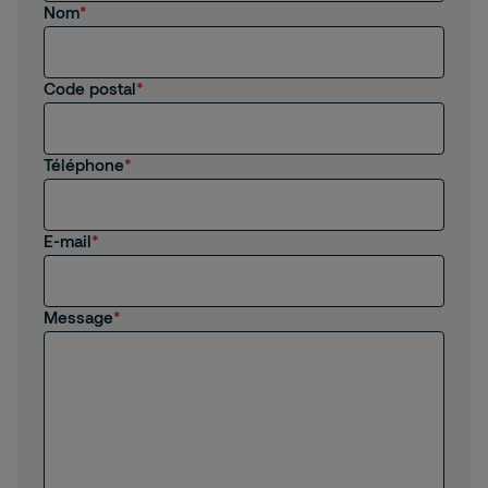
Nom
Je suis client(e) de Securitas
Je recherche un emploi, un stage
Code postal
Autre
Téléphone
E-mail
Message