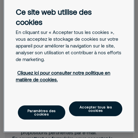
Code postal
Autre
Ce site web utilise des
cookies
Téléphone
En cliquant sur « Accepter tous les cookies »,
vous acceptez le stockage de cookies sur votre
appareil pour améliorer la navigation sur le site,
E-mail
analyser son utilisation et contribuer à nos efforts
de marketing.
Message
Cliquez ici pour consulter notre politique en
matière de cookies.
Accepter tous les
cookies
Paramètres des
cookies
J'accepte que Securitas m'envoie des actualités,
des informations commerciales et d'autres
propositions pertinentes par e-mail.