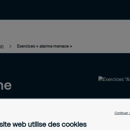
ressources
Contact et support
Emploi
on
Exercices « alarme menace »
me
Continuer 
taque
site web utilise des cookies
ercices