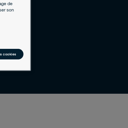
kage de
yser son
es cookies