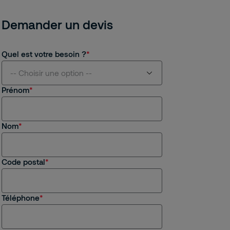
Demander un devis
Quel est votre besoin ?
-- Choisir une option --
Prénom
Je suis intéressé(e) par vos services
Nom
Je suis client(e) de Securitas
Je recherche un emploi, un stage
Code postal
Autre
Téléphone