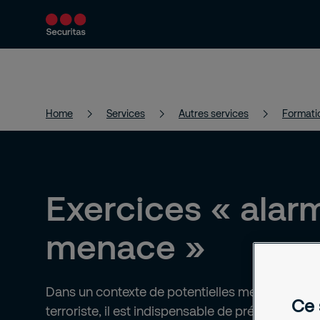
Services
Solutions
Actualités et 
Home
Services
Autres services
Formati
Exercices « alar
menace »
Dans un contexte de potentielles menaces d'at
Ce 
terroriste, il est indispensable de prévoir des ex