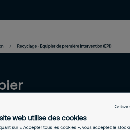
ressources
Contact et support
Emploi
on
Recyclage - Equipier de première intervention (EPI)
pier
Continuer 
site web utilise des cookies
iquant sur « Accepter tous les cookies », vous acceptez le stoc