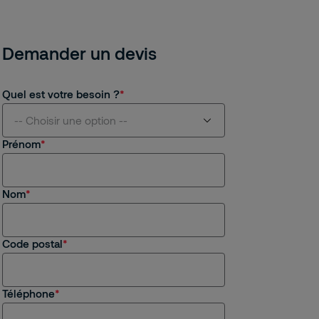
Demander un devis
Quel est votre besoin ?
-- Choisir une option --
Prénom
Je suis intéressé(e) par vos services
Nom
Je suis client(e) de Securitas
Je recherche un emploi, un stage
Code postal
Autre
Téléphone