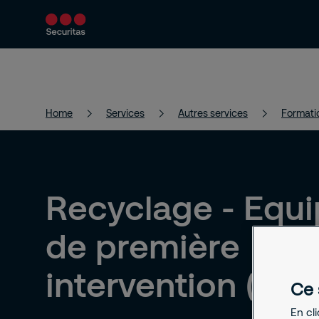
Services
Solutions
Actualités et 
Home
Services
Autres services
Formati
Recyclage - Equi
de première
intervention (EPI)
Ce 
En cl