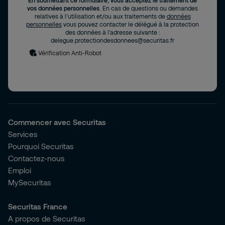
En soumettant ce formulaire, vous acceptez le traitement de
vos données personnelles
. En cas de questions ou demandes
relatives à l’utilisation et/ou aux traitements de
données
personnelles
vous pouvez contacter le délégué à la protection
des données à l’adresse suivante :
delegue.protectiondesdonnees@securitas.fr
Vérification Anti-Robot
Commencer avec Securitas
Services
Pourquoi Securitas
Contactez-nous
Emploi
MySecuritas
Securitas France
A propos de Securitas