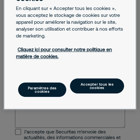
Je recherche un emploi, un stage
En cliquant sur « Accepter tous les cookies »,
Code postal
vous acceptez le stockage de cookies sur votre
Autre
appareil pour améliorer la navigation sur le site,
analyser son utilisation et contribuer à nos efforts
Téléphone
de marketing.
Cliquez ici pour consulter notre politique en
E-mail
matière de cookies.
Message
Accepter tous les
cookies
Paramètres des
cookies
J'accepte que Securitas m'envoie des
actualités, des informations commerciales et