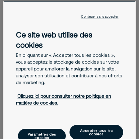
Besoin de sécuriser votre entreprise ?
Êtes-vous intéressé par la façon
Continuer sans accepter
dont nous pouvons répondre à vos
Ce site web utilise des
besoins en matière de sécurité ?
cookies
Nous vous aidons à comprendre les menaces et les risques
En cliquant sur « Accepter tous les cookies »,
auxquels vous êtes confronté. Ensemble, nous
vous acceptez le stockage de cookies sur votre
construisons une solution de sécurité robuste qui protège
appareil pour améliorer la navigation sur le site,
vos salariés, vos biens et bâtiments, et vos savoir-faire.
analyser son utilisation et contribuer à nos efforts
de marketing.
Cliquez ici pour consulter notre politique en
Nous contacter
matière de cookies.
Résultats concrets
Bénéfices client
Accepter tous les
cookies
Paramètres des
cookies