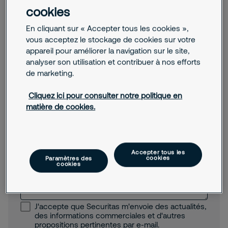
cookies
Code postal
Autre
En cliquant sur « Accepter tous les cookies »,
vous acceptez le stockage de cookies sur votre
Téléphone
appareil pour améliorer la navigation sur le site,
analyser son utilisation et contribuer à nos efforts
de marketing.
E-mail
Cliquez ici pour consulter notre politique en
matière de cookies.
Message
Accepter tous les
cookies
Paramètres des
cookies
J'accepte que Securitas m'envoie des actualités,
des informations commerciales et d'autres
propositions pertinentes par e-mail.