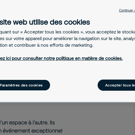
vaux de capacité.
Continuer 
site web utilise des cookies
iquant sur « Accepter tous les cookies », vous acceptez le stoc
s sur votre appareil pour améliorer la navigation sur le site, anal
ation et contribuer à nos efforts de marketing.
ez ici pour consulter notre politique en matière de cookies.
 espaces confinés sont,
 partie clos, qui n’ont
els.
Paramètres des cookies
Accepter tous l
 momentanément afin
ions de maintenance y
un espace à l’autre. Ils
’un événement exceptionnel