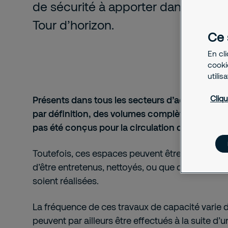
de sécurité à apporter dans les tra
Tour d’horizon.
Ce 
En cl
cookie
utilis
Cliqu
Présents dans tous les secteurs d’activité, les
par définition, des volumes complètement ou en
pas été conçus pour la circulation des personn
Toutefois, ces espaces peuvent être occupés
d’être entretenus, nettoyés, ou que des opérat
soient réalisées.
La fréquence de ces travaux de capacité varie d’
peuvent par ailleurs être effectués à la suite d