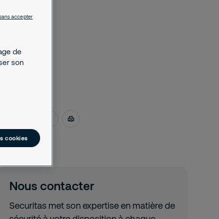
sans accepter
kage de
yser son
mai 14, 2018
es cookies
Nous contacter
Securitas met son expertise en matière de
sécurité à votre disposition à chaque