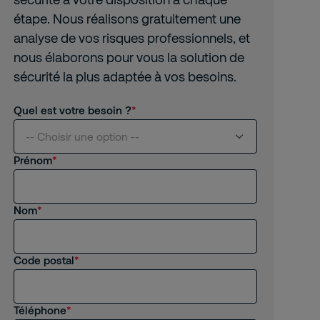
étape. Nous réalisons gratuitement une
analyse de vos risques professionnels, et
nous élaborons pour vous la solution de
sécurité la plus adaptée à vos besoins.
Quel est votre besoin ?
-- Choisir une option --
Prénom
Je suis intéressé(e) par vos services
Nom
Je suis client(e) de Securitas
Je recherche un emploi, un stage
Code postal
Autre
Téléphone