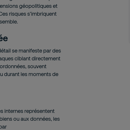
tensions géopolitiques et
 Ces risques s'imbriquent
nsemble
.
sée
étail se manifeste par des
aques ciblant directement
oordonnées, souvent
ou durant les moments de
es internes représentent
 biens ou aux données, les
par