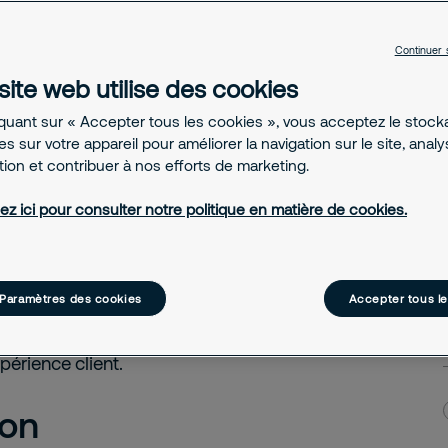
evient l'alliée
Continuer 
eille sur ce qui
site web utilise des cookies
iquant sur « Accepter tous les cookies », vous acceptez le stoc
s sur votre appareil pour améliorer la navigation sur le site, anal
ation et contribuer à nos efforts de marketing.
ez ici pour consulter notre politique en matière de cookies.
tiquent et dépassent les
e valeur, les événements
is une protection à la
Paramètres des cookies
Accepter tous l
njeu est clair : structurer
rotéger l'ensemble de la
périence client.
ion