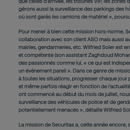
que celles d’arrivée, les tribunes VIP, les zones 
gérons aussi la surveillance des parkings des hô
où sont garés les camions de matériel », poursui
Pour mener à bien cette mission hors-norme, Secu
collaboration avec son client ASO mais aussi av
mairies, gendarmeries, etc. Wilfried Soler est e
et compétente (son assistant Zaghdoud Moham
des passionnés comme lui, « ce qui est indispen
un événement pareil ». Dans ce genre de mission,
à toutes les situations, progresser chaque jour 
et même parfois réagir en fonction de l’actualit
ont commencé au début du mois de juillet, nou
surveillance des véhicules de police et de genda
potentiellement menacés », détaille Wilfried Sol
La mission de Securitas a, cette année encore, s