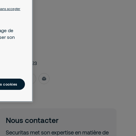
sans accepter
kage de
yser son
juillet 18, 2023
es cookies
Nous contacter
Securitas met son expertise en matière de