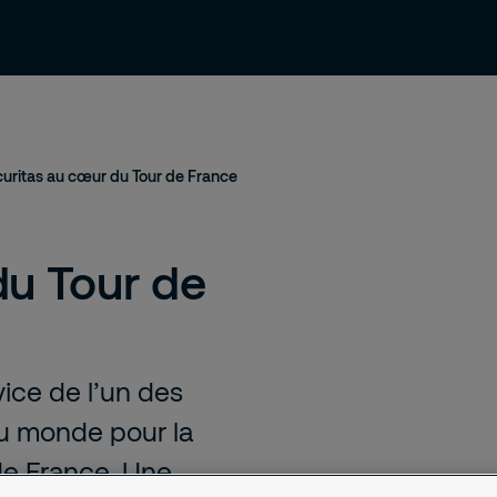
ressources
Contact et support
Emploi
uritas au cœur du Tour de France
du Tour de
vice de l’un des
u monde pour la
de France. Une