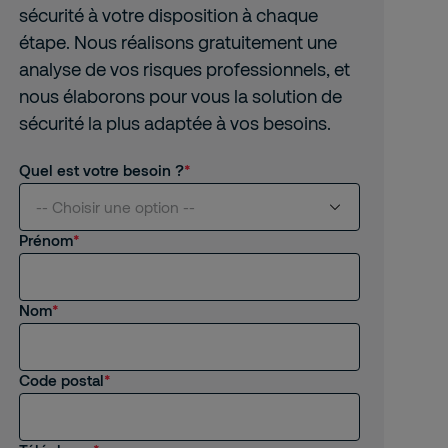
sécurité à votre disposition à chaque
étape. Nous réalisons gratuitement une
analyse de vos risques professionnels, et
nous élaborons pour vous la solution de
sécurité la plus adaptée à vos besoins.
Quel est votre besoin ?
-- Choisir une option --
Prénom
Je suis intéressé(e) par vos services
Nom
Je suis client(e) de Securitas
Je recherche un emploi, un stage
Code postal
Autre