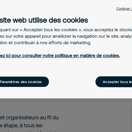
omme nous
Continuer 
ble des opérations
site web utilise des cookies
 cette prestation.
iquant sur « Accepter tous les cookies », vous acceptez le stoc
s sur votre appareil pour améliorer la navigation sur le site, anal
ation et contribuer à nos efforts de marketing.
ez ici pour consulter notre politique en matière de cookies.
 21 étapes du Tour de
res de la prestation dont
maury Sport Organisation
Paramètres des cookies
Accepter tous l
jeur, symbole national
 cristallise toutes les
et organisateurs au fil du
e étape, à tous les