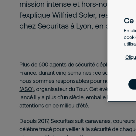
mission intense et hors-norme, c
l’explique Wilfried Soler, responsa
Ce 
chez Securitas à Lyon, en charge de
En cl
cookie
utilis
Cliqu
Plus de 600 agents de sécurité déployés sur les
France, durant cinq semaines : ce sont les chiff
nous sommes responsables pour notre client
A
(ASO)
, organisateur du Tour. Cet événement ma
lancé il y a plus d’un siècle, emballe les foules et
attentions en ce milieu d’été.
Depuis 2017, Securitas suit caravanes, coureurs 
célèbre tracé pour veiller à la sécurité de chaqu