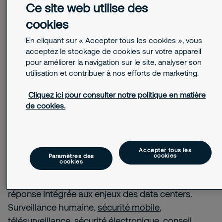
Ce site web utilise des
Information aux professionnels : vous êtes
susceptibles de recevoir des communications de
cookies
Securitas. Vous êtes libres de vous y opposer en
utilisant le lien prévu à cet effet au bas de chaque
En cliquant sur « Accepter tous les cookies », vous
email.
acceptez le stockage de cookies sur votre appareil
Vérification Anti-Robot
pour améliorer la navigation sur le site, analyser son
utilisation et contribuer à nos efforts de marketing.
Envoyer
Cliquez ici pour consulter notre politique en matière
de cookies.
Dans ce contexte, leur sécurisation ne peut plus
Accepter tous les
être partielle ni isolée : elle doit être globale,
cookies
Paramètres des
cookies
interconnectée et pensée dans la durée. Securitas
s’appuie sur son expertise pour proposer une
réponse intégrée aux enjeux des data centers.
Surveillance humaine,
sécurité mobile
,
télésurveillance, sécurité électronique, conseil