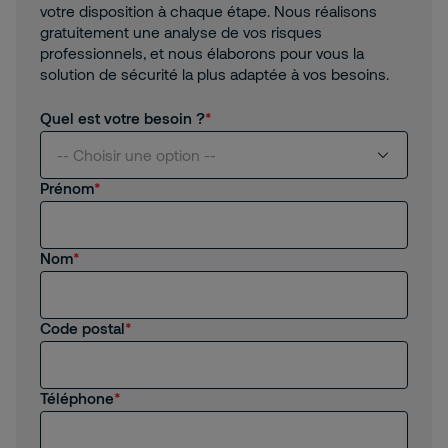
votre disposition à chaque étape. Nous réalisons
gratuitement une analyse de vos risques
professionnels, et nous élaborons pour vous la
solution de sécurité la plus adaptée à vos besoins.
Quel est votre besoin ?
-- Choisir une option --
Prénom
Je suis intéressé(e) par vos services
Nom
Je suis client(e) de Securitas
Je recherche un emploi, un stage
Code postal
Autre
Téléphone