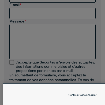
E-mail
Message
J'accepte que Securitas m'envoie des actualités,
des informations commerciales et d'autres
propositions pertinentes par e-mail.
En soumettant ce formulaire, vous acceptez le
traitement de vos données personnelles
. En cas de
questions ou demandes relatives à l’utilisation et/ou
aux traitements de
données personnelles
vous
pouvez contacter le délégué à la protection des
Continuer sans accepter
données à l’adresse
delegue.protectiondesdonnees@securitas.fr.