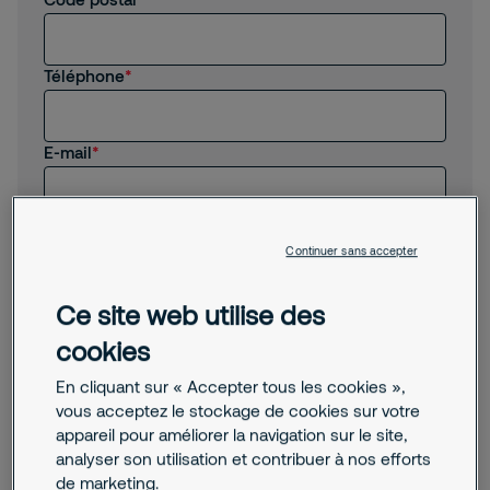
Autre
Téléphone
E-mail
Message
Continuer sans accepter
Ce site web utilise des
cookies
En cliquant sur « Accepter tous les cookies »,
vous acceptez le stockage de cookies sur votre
J'accepte que Securitas m'envoie des actualités,
appareil pour améliorer la navigation sur le site,
des informations commerciales et d'autres
analyser son utilisation et contribuer à nos efforts
propositions pertinentes par e-mail.
En soumettant ce formulaire, vous acceptez le
de marketing.