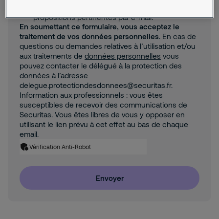
des informations commerciales et d'autres
propositions pertinentes par e-mail.
En soumettant ce formulaire, vous acceptez le
traitement de vos données personnelles
. En cas de
questions ou demandes relatives à l’utilisation et/ou
aux traitements de
données personnelles
vous
pouvez contacter le délégué à la protection des
données à l’adresse
delegue.protectiondesdonnees@securitas.fr.
Information aux professionnels : vous êtes
susceptibles de recevoir des communications de
Securitas. Vous êtes libres de vous y opposer en
utilisant le lien prévu à cet effet au bas de chaque
email.
Vérification Anti-Robot
Envoyer