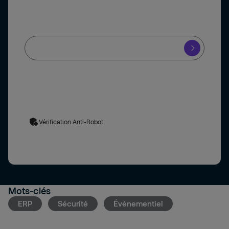
Je souhaite recevoir la newsletter de Securitas
En soumettant ce formulaire, vous acceptez le traitement de
vos données personnelles
. En cas de questions ou demandes
relatives à l’utilisation et/ou aux traitements de
données
personnelles
vous pouvez contacter le délégué à la protection
des données à l’adresse suivante :
delegue.protectiondesdonnees@securitas.fr
Vérification Anti-Robot
Mots-clés
ERP
Sécurité
Événementiel