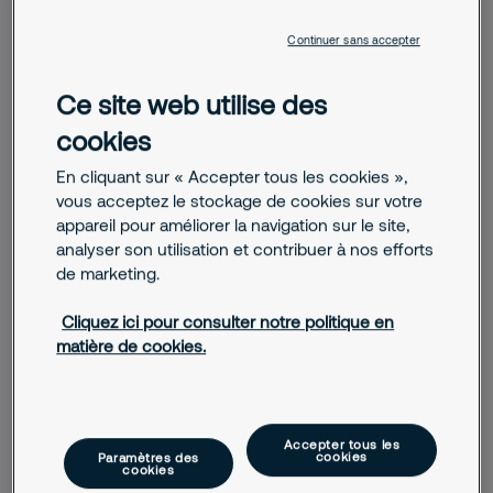
Continuer sans accepter
Je recherche un emploi, un stage
Code postal
Autre
Ce site web utilise des
cookies
Téléphone
En cliquant sur « Accepter tous les cookies »,
vous acceptez le stockage de cookies sur votre
E-mail
appareil pour améliorer la navigation sur le site,
analyser son utilisation et contribuer à nos efforts
de marketing.
Message
Cliquez ici pour consulter notre politique en
matière de cookies.
Accepter tous les
cookies
Paramètres des
cookies
J'accepte que Securitas m'envoie des actualités,