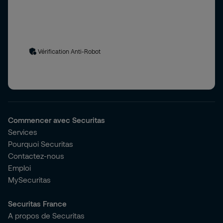
vos données personnelles
. En cas de questions ou demandes
relatives à l’utilisation et/ou aux traitements de
données
personnelles
vous pouvez contacter le délégué à la protection
des données à l’adresse suivante :
delegue.protectiondesdonnees@securitas.fr
Vérification Anti-Robot
Commencer avec Securitas
Services
Pourquoi Securitas
Contactez-nous
Emploi
MySecuritas
Securitas France
A propos de Securitas