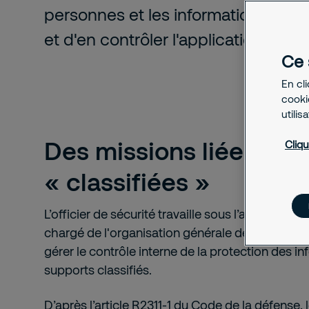
personnes et les informations ou su
et d'en contrôler l'application.
Ce 
En cl
cookie
utilis
Des missions liées aux
Cliqu
« classifiées »
L’officier de sécurité travaille sous l’autorité du c
chargé de l'organisation générale de la sécurité
gérer le contrôle interne de la protection des i
supports classifiés.
D’après
l’article R2311-1 du Code de la défense
,