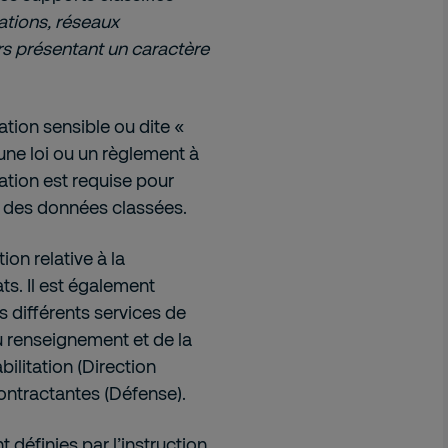
ations, réseaux
rs présentant un caractère
tion sensible ou dite «
 une loi ou un règlement à
ation est requise pour
 des données classées.
ion relative à la
ts. Il est également
es différents services de
du renseignement et de la
bilitation (Direction
ontractantes (Défense).
t définies par l’instruction