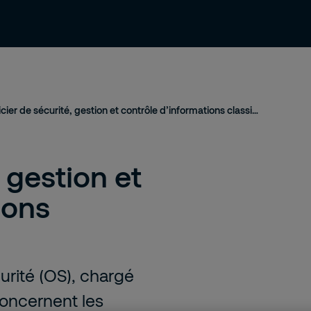
ressources
Contact et support
Emploi
Officier de sécurité, gestion et contrôle d’informations classifiées
, gestion et
ions
curité (OS), chargé
concernent les