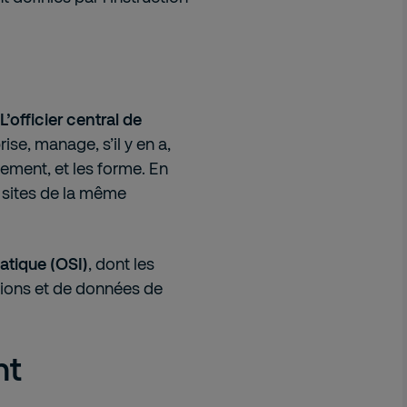
L’officier central de
rise, manage, s’il y en a,
sement, et les forme. En
s sites de la même
matique (OSI)
, dont les
ions et de données de
nt