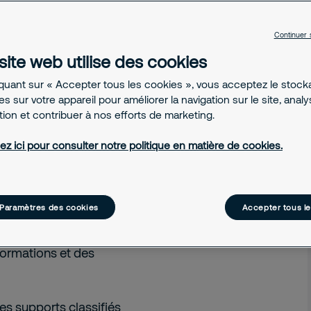
pports classifiés,
Continuer 
site web utilise des cookies
iquant sur « Accepter tous les cookies », vous acceptez le stoc
s sur votre appareil pour améliorer la navigation sur le site, anal
ation et contribuer à nos efforts de marketing.
 informations
ez ici pour consulter notre politique en matière de cookies.
Paramètres des cookies
Accepter tous l
hef de l’entreprise. Il est
 de l'établissement et de
nformations et des
 les supports classifiés