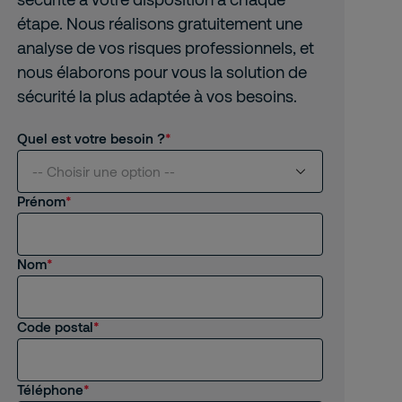
étape. Nous réalisons gratuitement une
analyse de vos risques professionnels, et
nous élaborons pour vous la solution de
sécurité la plus adaptée à vos besoins.
Quel est votre besoin ?
-- Choisir une option --
Prénom
Je suis intéressé(e) par vos services
Nom
Je suis client(e) de Securitas
Je recherche un emploi, un stage
Code postal
Autre
Téléphone