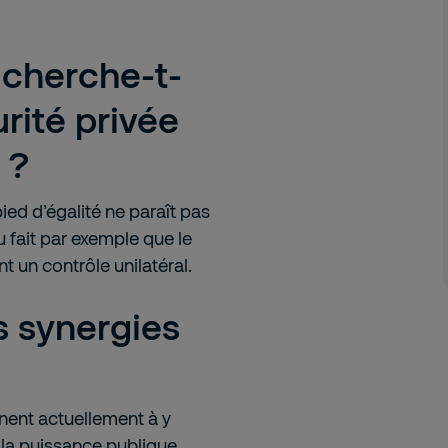
 cherche-t-
rité privée
 ?
ied d’égalité ne paraît pas
u fait par exemple que le
t un contrôle unilatéral.
 synergies
nent actuellement à y
ue la puissance publique