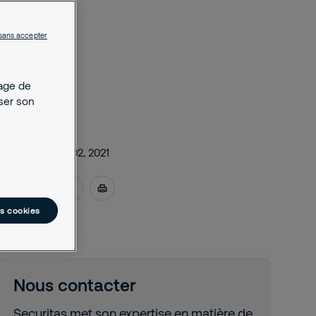
sans accepter
kage de
yser son
novembre 02, 2021
es cookies
Nous contacter
Securitas met son expertise en matière de