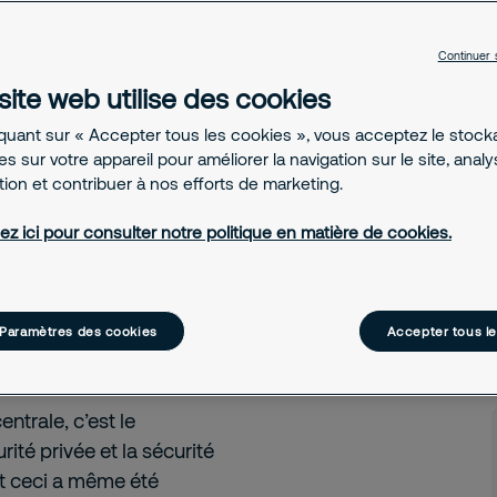
venu une question de
re de conférences à
Continuer 
site web utilise des cookies
iquant sur « Accepter tous les cookies », vous acceptez le stoc
s sur votre appareil pour améliorer la navigation sur le site, anal
ation et contribuer à nos efforts de marketing.
ez ici pour consulter notre politique en matière de cookies.
curité privée
urité
Paramètres des cookies
Accepter tous l
ntrale, c’est le
rité privée et la sécurité
t ceci a même été