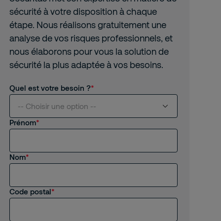
sécurité à votre disposition à chaque
étape. Nous réalisons gratuitement une
analyse de vos risques professionnels, et
nous élaborons pour vous la solution de
sécurité la plus adaptée à vos besoins.
Quel est votre besoin ?
-- Choisir une option --
Prénom
Je suis intéressé(e) par vos services
Nom
Je suis client(e) de Securitas
Je recherche un emploi, un stage
Code postal
Autre