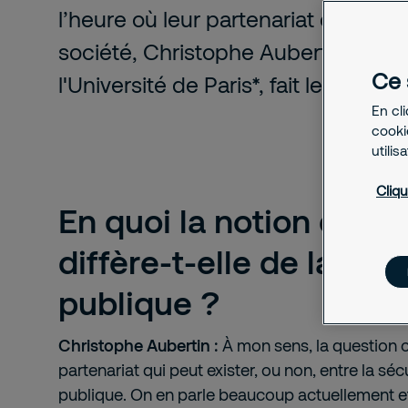
l’heure où leur partenariat est de
société, Christophe Aubertin, maît
Ce 
l'Université de Paris*, fait le point.
En cl
cookie
utilis
Cliqu
En quoi la notion de sé
diffère-t-elle de la séc
publique ?
Christophe Aubertin :
À mon sens, la question ce
partenariat qui peut exister, ou non, entre la sécu
publique. On en parle beaucoup actuellement e