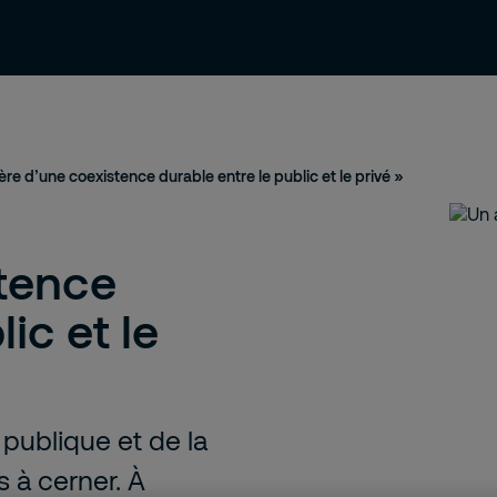
ressources
Contact et support
Emploi
’ère d’une coexistence durable entre le public et le privé »
stence
ic et le
 publique et de la
s à cerner. À