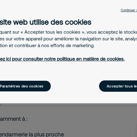
site internet et une
Continuer 
s informations
site web utilise des cookies
on et plusieurs
iquant sur « Accepter tous les cookies », vous acceptez le stoc
s sur votre appareil pour améliorer la navigation sur le site, anal
ation et contribuer à nos efforts de marketing.
ez ici pour consulter notre politique en matière de cookies.
un policier ou un
our toute demande qui ne
Paramètres des cookies
Accepter tous l
ence nécessitant une
.
otamment à :
gendarmerie la plus proche