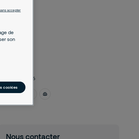
sans accepter
kage de
yser son
juin 26, 2026
es cookies
Nous contacter