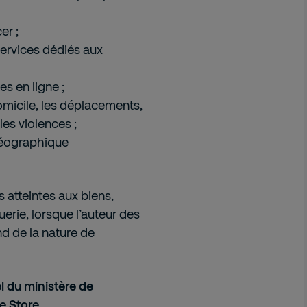
er ;
ervices dédiés aux
s en ligne ;
omicile, les déplacements,
es violences ;
 géographique
s atteintes aux biens,
erie, lorsque l’auteur des
d de la nature de
el du ministère de
e Store
.