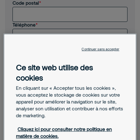
Code postal
Autre
Téléphone
E-mail
Continuer sans accepter
Ce site web utilise des
Message
cookies
En cliquant sur « Accepter tous les cookies »,
vous acceptez le stockage de cookies sur votre
appareil pour améliorer la navigation sur le site,
analyser son utilisation et contribuer à nos efforts
de marketing.
J'accepte que Securitas m'envoie des actualités,
des informations commerciales et d'autres
Cliquez ici pour consulter notre politique en
propositions pertinentes par e-mail.
matière de cookies.