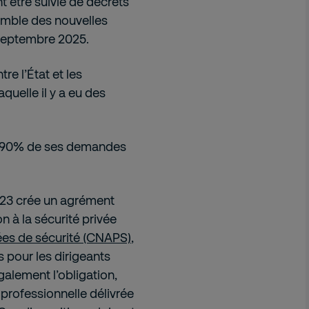
nt être suivie de décrets
semble des nouvelles
r septembre 2025.
re l’État et les
quelle il y a eu des
 de 90% de ses demandes
023 crée un agrément
n à la sécurité privée
vées de sécurité (CNAPS)
,
s pour les dirigeants
également l’obligation,
e professionnelle délivrée