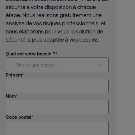
sécurité à votre disposition à chaque
étape. Nous réalisons gratuitement une
analyse de vos risques professionnels, et
nous élaborons pour vous la solution de
sécurité la plus adaptée à vos besoins.
Quel est votre besoin ?
-- Choisir une option --
Prénom
Je suis intéressé(e) par vos services
Nom
Je suis client(e) de Securitas
Je recherche un emploi, un stage
Code postal
Autre