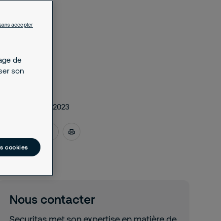
sans accepter
kage de
yser son
octobre 31, 2023
es cookies
Nous contacter
Securitas met son expertise en matière de