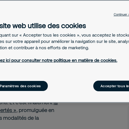
ant à améliorer la
à garantir les
Continuer 
site web utilise des cookies
ent.
iquant sur « Accepter tous les cookies », vous acceptez le stoc
s sur votre appareil pour améliorer la navigation sur le site, anal
ation et contribuer à nos efforts de marketing.
ez ici pour consulter notre politique en matière de cookies.
mation à la sécurité privée
e. Sept ans au cours
tifié, peu à peu, les
réglementaire existant.
Paramètres des cookies
Accepter tous l
commencé à travailler sur
nti. Et c’est finalement
la
bertés »
, promulguée en
es modalités de la