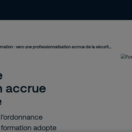
ressources
Contact et support
Emploi
Formation : vers une professionnalisation accrue de la sécurité privée
e
n accrue
e
e l’ordonnance
e formation adopte