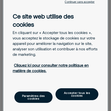
Continuer sans accepter
Autre
Ce site web utilise des
Téléphone
cookies
En cliquant sur « Accepter tous les cookies »,
E-mail
vous acceptez le stockage de cookies sur votre
appareil pour améliorer la navigation sur le site,
analyser son utilisation et contribuer à nos efforts
Message
de marketing.
Cliquez ici pour consulter notre politique en
matière de cookies.
Accepter tous les
J'accepte que Securitas m'envoie des actualités,
cookies
Paramètres des
cookies
des informations commerciales et d'autres
propositions pertinentes par e-mail.
En soumettant ce formulaire, vous acceptez le