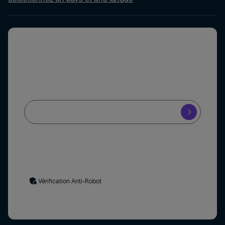
Newsletter
Je souhaite recevoir la newsletter de Securitas
En soumettant ce formulaire, vous acceptez le traitement de
vos données personnelles
. En cas de questions ou demandes
relatives à l’utilisation et/ou aux traitements de
données
personnelles
vous pouvez contacter le délégué à la protection
des données à l’adresse suivante :
delegue.protectiondesdonnees@securitas.fr
Vérification Anti-Robot