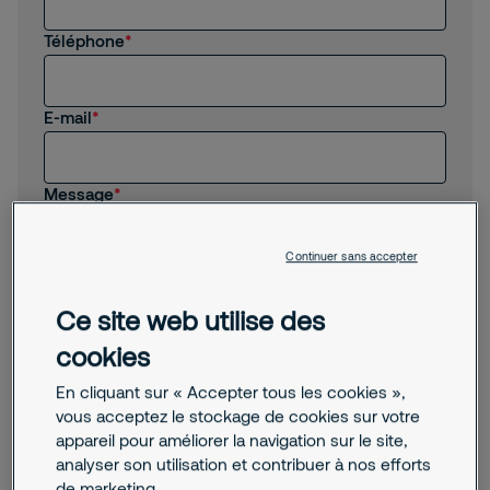
Téléphone
E-mail
Message
Continuer sans accepter
Ce site web utilise des
cookies
J'accepte que Securitas m'envoie des actualités,
En cliquant sur « Accepter tous les cookies »,
des informations commerciales et d'autres
vous acceptez le stockage de cookies sur votre
propositions pertinentes par e-mail.
appareil pour améliorer la navigation sur le site,
En soumettant ce formulaire, vous acceptez le
analyser son utilisation et contribuer à nos efforts
traitement de vos données personnelles
. En cas de
de marketing.
questions ou demandes relatives à l’utilisation et/ou