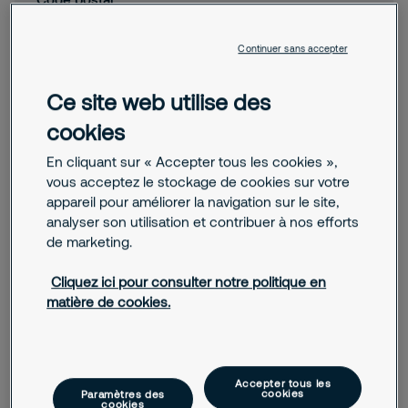
Autre
Continuer sans accepter
Téléphone
Ce site web utilise des
cookies
E-mail
En cliquant sur « Accepter tous les cookies »,
vous acceptez le stockage de cookies sur votre
Message
appareil pour améliorer la navigation sur le site,
analyser son utilisation et contribuer à nos efforts
de marketing.
Cliquez ici pour consulter notre politique en
matière de cookies.
J'accepte que Securitas m'envoie des actualités,
des informations commerciales et d'autres
propositions pertinentes par e-mail.
Accepter tous les
cookies
Paramètres des
En soumettant ce formulaire, vous acceptez le
cookies