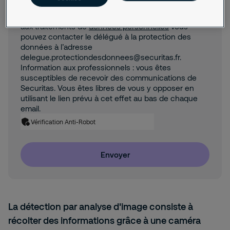
traitement de vos données personnelles
. En cas de
questions ou demandes relatives à l’utilisation et/ou
aux traitements de
données personnelles
vous
pouvez contacter le délégué à la protection des
données à l’adresse
delegue.protectiondesdonnees@securitas.fr.
Information aux professionnels : vous êtes
susceptibles de recevoir des communications de
Securitas. Vous êtes libres de vous y opposer en
utilisant le lien prévu à cet effet au bas de chaque
email.
Vérification Anti-Robot
Envoyer
La détection par analyse d'image consiste à
récolter des informations grâce à une caméra