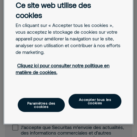
Je recherche un emploi, un stage
Ce site web utilise des
Code postal
cookies
Autre
En cliquant sur « Accepter tous les cookies »,
Téléphone
vous acceptez le stockage de cookies sur votre
appareil pour améliorer la navigation sur le site,
analyser son utilisation et contribuer à nos efforts
de marketing.
E-mail
Cliquez ici pour consulter notre politique en
matière de cookies.
Message
Accepter tous les
cookies
Paramètres des
cookies
J'accepte que Securitas m'envoie des actualités,
des informations commerciales et d'autres