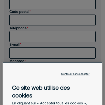
Je recherche un emploi, un stage
Code postal
Autre
Téléphone
E-mail
Message
Continuer sans accepter
Ce site web utilise des
cookies
J'accepte que Securitas m'envoie des actualités,
En cliquant sur « Accepter tous les cookies »,