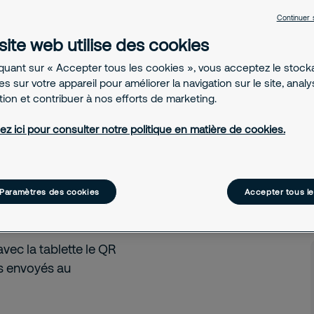
ent et contribuent
Continuer 
site web utilise des cookies
iquant sur « Accepter tous les cookies », vous acceptez le stoc
s sur votre appareil pour améliorer la navigation sur le site, anal
ation et contribuer à nos efforts de marketing.
ez ici pour consulter notre politique en matière de cookies.
se, il lui est désormais
blette et d’imprimer un
ement et l’affichage de la
treprise avec sa marque, un
Paramètres des cookies
Accepter tous l
 avec la tablette le QR
rs envoyés au