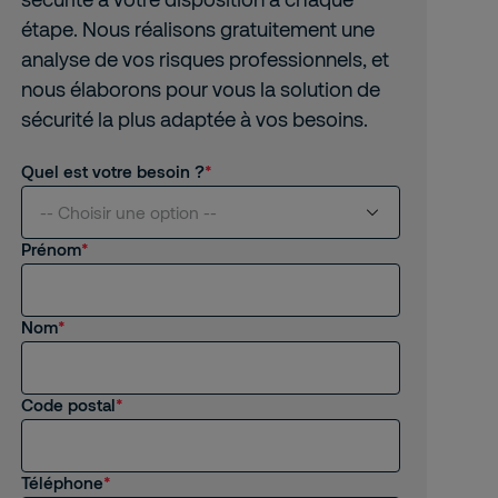
étape. Nous réalisons gratuitement une
analyse de vos risques professionnels, et
nous élaborons pour vous la solution de
sécurité la plus adaptée à vos besoins.
Quel est votre besoin ?
-- Choisir une option --
Prénom
Je suis intéressé(e) par vos services
Nom
Je suis client(e) de Securitas
Je recherche un emploi, un stage
Code postal
Autre
Téléphone