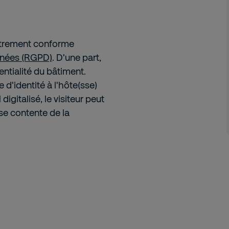
istrement conforme
nnées (RGPD)
. D'une part,
dentialité du bâtiment.
e d'identité à l'hôte(sse)
igitalisé, le visiteur peut
l se contente de la