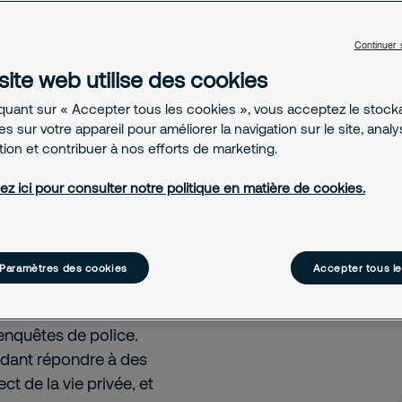
 avoir à vous
érieurs. Avec un
Continuer 
site web utilise des cookies
 renforcez
iquant sur « Accepter tous les cookies », vous acceptez le stoc
tre établissement
s sur votre appareil pour améliorer la navigation sur le site, anal
ation et contribuer à nos efforts de marketing.
ez ici pour consulter notre politique en matière de cookies.
nt utiles pour renforcer
Paramètres des cookies
Accepter tous l
s patients. Leur simple
ments vidéo peuvent
enquêtes de police.
endant répondre à des
t de la vie privée, et