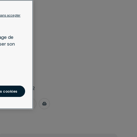
sans accepter
kage de
yser son
juin 24, 2022
es cookies