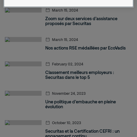
March 15, 2024
Zoom sur deux services d’assistance
proposés par Securitas
March 15, 2024
Nos actions RSE médaillées par EcoVadis
February 02, 2024
Classement meilleurs employeurs :
Securitas dans le top 5
November 24, 2023
Une politique d’embauche en pleine
évolution
October 10, 2023
Securitas et la Certification CEFRI : un
engagement continu