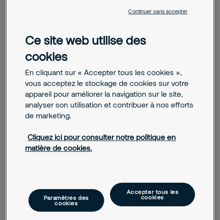
Continuer sans accepter
Ce site web utilise des
November 25, 2025
cookies
Rencontrez l’équipe du « Risk Intelligence
Center » de Securitas
En cliquant sur « Accepter tous les cookies »,
vous acceptez le stockage de cookies sur votre
appareil pour améliorer la navigation sur le site,
September 11, 2025
analyser son utilisation et contribuer à nos efforts
Securitas vous donne rendez-vous au salon
de marketing.
APS !
Cliquez ici pour consulter notre politique en
November 19, 2024
matière de cookies.
Les 5 principaux risques impactant les
entreprises en Europe
June 18, 2024
Accepter tous les
cookies
Paramètres des
Accompagner notre jeunesse vers les
cookies
métiers de la sécurité