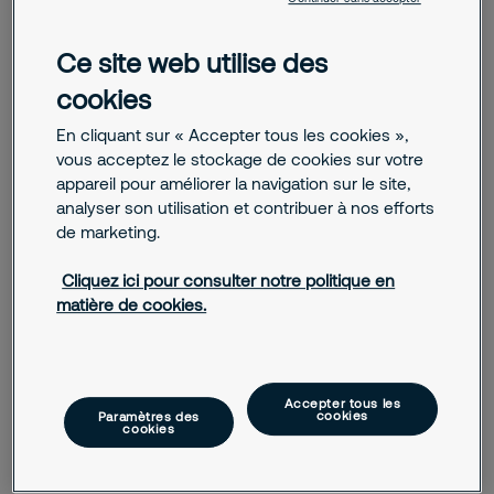
Ce site web utilise des
cookies
June 18, 2024
En cliquant sur « Accepter tous les cookies »,
Accompagner notre jeunesse vers les
métiers de la sécurité
vous acceptez le stockage de cookies sur votre
appareil pour améliorer la navigation sur le site,
analyser son utilisation et contribuer à nos efforts
February 02, 2024
de marketing.
Classement meilleurs employeurs :
Securitas dans le top 5
Cliquez ici pour consulter notre politique en
matière de cookies.
November 24, 2023
Une politique d’embauche en pleine
évolution
Accepter tous les
cookies
Paramètres des
August 31, 2023
cookies
Comment obtenir sa carte professionnelle
d’agent de sécurité privée ?