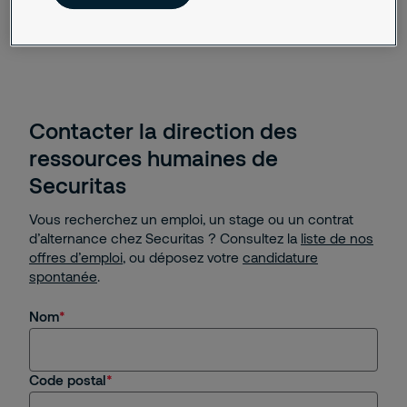
Contacter la direction des
ressources humaines de
Securitas
Vous recherchez un emploi, un stage ou un contrat
d’alternance chez Securitas ? Consultez la
liste de nos
offres d’emploi
, ou déposez votre
candidature
spontanée
.
Nom
Code postal