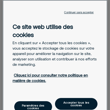
Continuer sans accepter
Ce site web utilise des
Avec plus de 50 métiers répartis dans 150 agences sur le
territoire national, les opportunités de mobilité sont
cookies
nombreuses.
En cliquant sur « Accepter tous les cookies »,
vous acceptez le stockage de cookies sur votre
Vous avez un projet professionnel et l’ambition de
appareil pour améliorer la navigation sur le site,
contribuer au développement de Securitas ? RH, managers,
analyser son utilisation et contribuer à nos efforts
recruteurs, nous sommes tous à votre écoute !
de marketing.
La mobilité interne représente tout changement de
Cliquez ici pour consulter notre politique en
fonction, de poste ou de localisation au sein du groupe
matière de cookies.
Securitas.
Pour en savoir plus, rendez-vous sur
www.monportailsecuritas.fr
et cliquez sur « Ma mobilité
Accepter tous les
interne » dans la rubrique « Liens de l’entreprise ».
cookies
Paramètres des
cookies