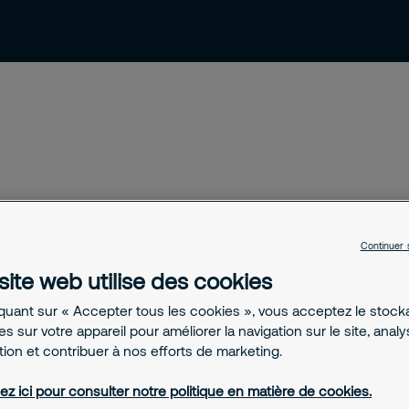
ressources
Contact et support
Emploi
Continuer 
verez des conseils, guides et articles
site web utilise des cookies
treprises. Vous y trouverez également
s risques professionnels et sur les
iquant sur « Accepter tous les cookies », vous acceptez le stoc
s sur votre appareil pour améliorer la navigation sur le site, anal
 y faire face.
ation et contribuer à nos efforts de marketing.
ez ici pour consulter notre politique en matière de cookies.