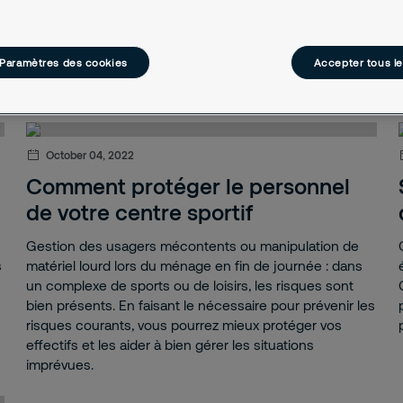
er
Paramètres des cookies
Accepter tous l
October 04, 2022
Comment protéger le personnel
de votre centre sportif
Gestion des usagers mécontents ou manipulation de
s
matériel lourd lors du ménage en fin de journée : dans
un complexe de sports ou de loisirs, les risques sont
bien présents. En faisant le nécessaire pour prévenir les
risques courants, vous pourrez mieux protéger vos
effectifs et les aider à bien gérer les situations
imprévues.