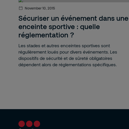
Hôtels
November 10, 2015
Sécuriser un événement dans une
Bureaux
enceinte sportive : quelle
Transport & logistique
réglementation ?
Construction
Les stades et autres enceintes sportives sont
régulièrement loués pour divers événements. Les
Ateliers
dispositifs de sécurité et de sûreté obligatoires
dépendent alors de réglementations spécifiques.
Etablissements de santé
Restaurants
Industrie agroalimentaire
Formation
Centres de sport et de loisirs