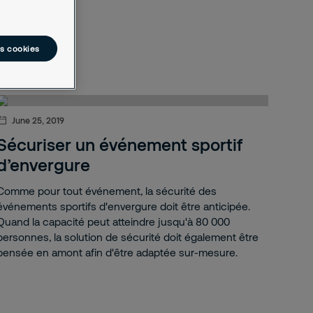
es cookies
June 25, 2019
Sécuriser un événement sportif
d’envergure
Comme pour tout événement, la sécurité des
événements sportifs d'envergure doit être anticipée.
Quand la capacité peut atteindre jusqu'à 80 000
personnes, la solution de sécurité doit également être
pensée en amont afin d'être adaptée sur‑mesure.