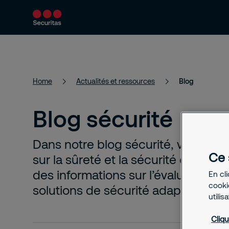
Services
Solutions
Actualités et 
Home
Actualités et ressources
Blog
Blog sécurité
Dans notre blog sécurité, vous trou
Ce 
sur la sûreté et la sécurité des en
des informations sur l’évaluation de
En cl
cookie
solutions de sécurité adaptées pour
utilis
Cliqu